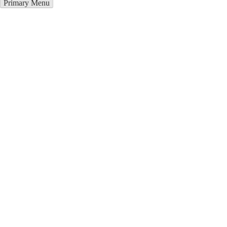
Primary Menu
Окна ПВХ в Черкесске
Отправьте заявку в период действия акции!
и получите бонус.