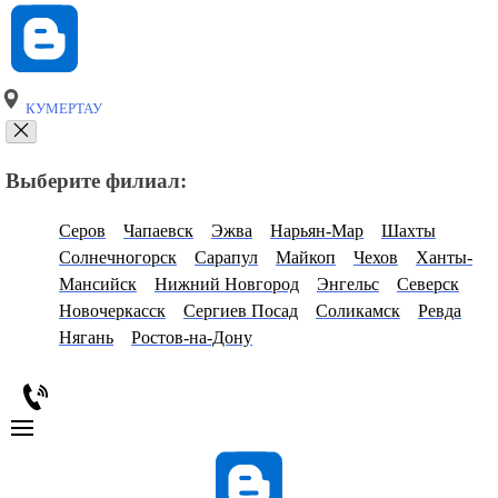
КУМЕРТАУ
Выберите филиал:
Серов
Чапаевск
Эжва
Нарьян-Мар
Шахты
Солнечногорск
Сарапул
Майкоп
Чехов
Ханты-
Мансийск
Нижний Новгород
Энгельс
Северск
Новочеркасск
Сергиев Посад
Соликамск
Ревда
Нягань
Ростов-на-Дону