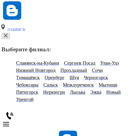
ЛАБИНСК
Выберите филиал:
Славянск-на-Кубани
Сергиев Посад
Улан-Удэ
Нижний Новгород
Прохладный
Сочи
Тимашёвск
Оренбург
Шуя
Черногорск
Чебоксары
Сальск
Междуреченск
Мытищи
Пятигорск
Нерюнгри
Лысьва
Эжва
Новый
Уренгой