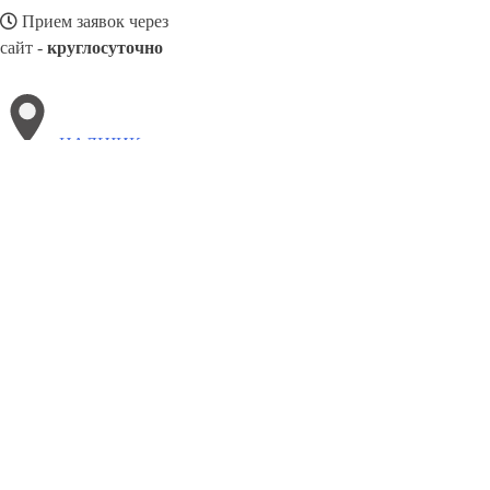
Прием заявок через
сайт -
круглосуточно
НАЛЬЧИК
Выберите филиал:
Черногорск
Челябинск
Электросталь
Подольск
Сев
Свободный
Хасавюрт
Петропавловск-Камчатский
П
8(800)3275280
Заказать звонок
Окна в Нальчике
Профили
Ст