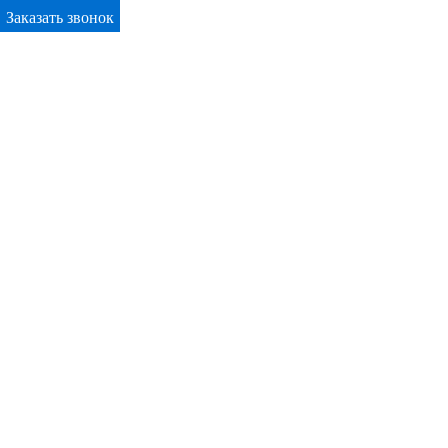
Заказать звонок
Primary Menu
Окна ПВХ в Снежинске
Отправьте заявку в период действия акции!
и получите бонус.