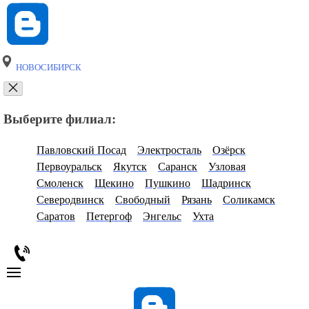
НОВОСИБИРСК
Выберите филиал:
Павловский Посад
Электросталь
Озёрск
Первоуральск
Якутск
Саранск
Узловая
Смоленск
Щекино
Пушкино
Шадринск
Северодвинск
Свободный
Рязань
Соликамск
Саратов
Петергоф
Энгельс
Ухта