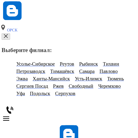
ОРСК
Выберите филиал:
Усолье-Сибирское
Реутов
Рыбинск
Тихвин
Петрозаводск
Тимашёвск
Самара
Павлово
Эжва
Ханты-Мансийск
Усть-Илимск
Тюмень
Сергиев Посад
Ржев
Свободный
Черемхово
Уфа
Подольск
Серпухов