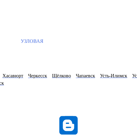
УЗЛОВАЯ
Хасавюрт
Черкесск
Щёлково
Чапаевск
Усть-Илимск
Ус
ск