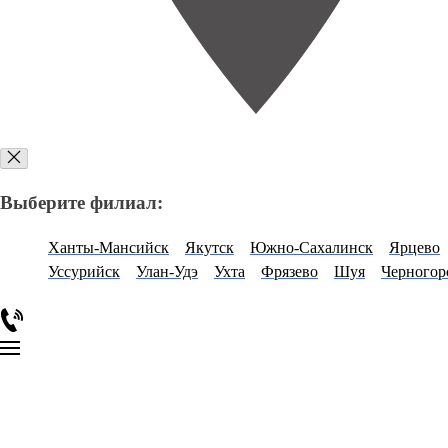
Выберите филиал:
Ханты-Мансийск
Якутск
Южно-Сахалинск
Ярцево
Уссурийск
Улан-Удэ
Ухта
Фрязево
Шуя
Черногор