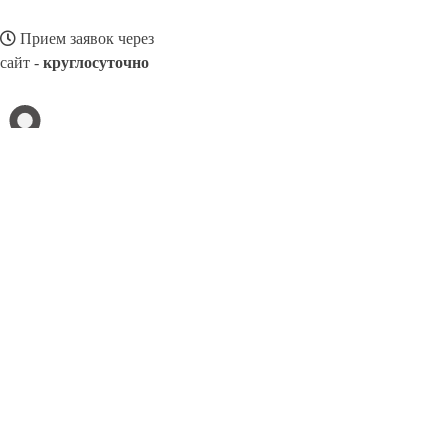
Прием заявок через
сайт -
круглосуточно
УЗЛОВАЯ
Выберите филиал:
Череповец
Улан-Удэ
Уфа
Черногорск
Черёмушки
Мансийск
Южно-Сахалинск
Черемхово
Щекино
8(800)3275280
Заказать звонок
Песок в Узловой
Виды
Услуги
Цены
Сотрудничество
Контакты