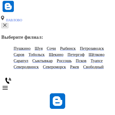
ПАВЛОВО
Выберите филиал:
Пушкино
Шуя
Сочи
Рыбинск
Петрозаводск
Саров
Тобольск
Щекино
Петергоф
Щёлково
Сарапул
Сыктывкар
Россошь
Псков
Туапсе
Северодвинск
Североморск
Ржев
Свободный