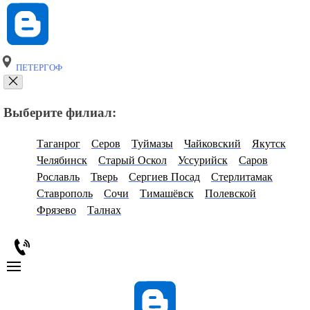
ПЕТЕРГОФ
Выберите филиал:
Таганрог
Серов
Туймазы
Чайковский
Якутск
Челябинск
Старый Оскол
Уссурийск
Саров
Рославль
Тверь
Сергиев Посад
Стерлитамак
Ставрополь
Сочи
Тимашёвск
Полевской
Фрязево
Талнах