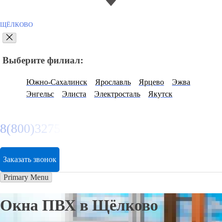
ЩЁЛКОВО
Выберите филиал:
Южно-Сахалинск
Ярославль
Ярцево
Эжва
Энгельс
Элиста
Электросталь
Якутск
8(800)3275280
Заказать звонок
Primary Menu
Окна ПВХ в Щёлково