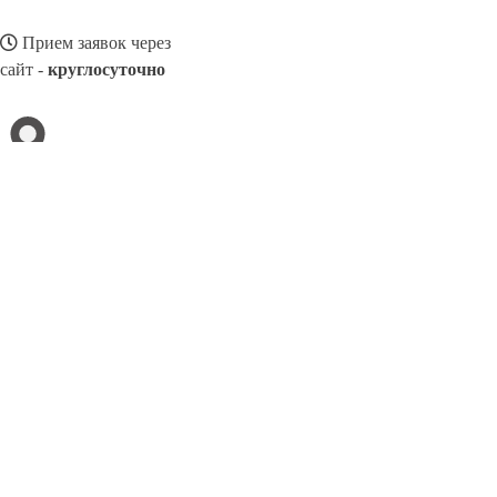
Прием заявок через
сайт -
круглосуточно
СОСНОВЫЙ БОР
Выберите филиал:
Узловая
Сыктывкар
Чебоксары
Томск
Уфа
Ярцев
Чайковский
Черемхово
Чита
8(800)3275280
Заказать звонок
Натяжные потолки в Сосновом Бору
Назначение
Виды
Цены
Сотрудн