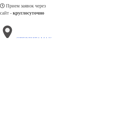
Прием заявок через
сайт -
круглосуточно
СТЕРЛИТАМАК
Выберите филиал:
Шуя
Черёмушки
Черногорск
Ухта
Череповец
Тро
Ступино
8(800)3275280
Заказать звонок
Окна в Стерлитамаке
Профили
Ст