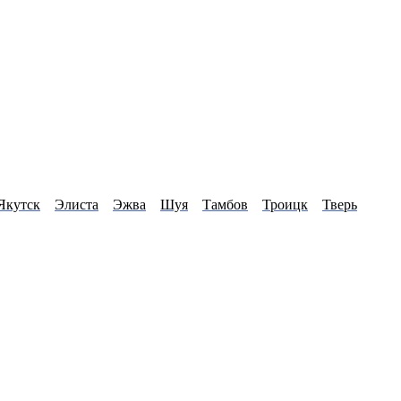
Якутск
Элиста
Эжва
Шуя
Тамбов
Троицк
Тверь