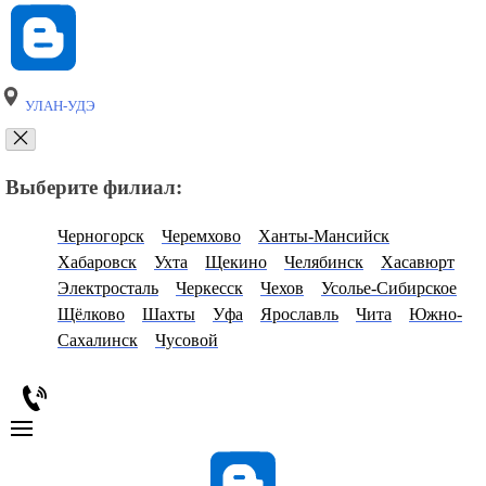
УЛАН-УДЭ
Выберите филиал:
Черногорск
Черемхово
Ханты-Мансийск
Хабаровск
Ухта
Щекино
Челябинск
Хасавюрт
Электросталь
Черкесск
Чехов
Усолье-Сибирское
Щёлково
Шахты
Уфа
Ярославль
Чита
Южно-
Сахалинск
Чусовой