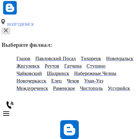
ВОЛГОДОНСК
Выберите филиал:
Глазов
Павловский Посад
Тихорецк
Новоуральск
Жигулевск
Реутов
Гатчина
Ступино
Чайковский
Шадринск
Набережные Челны
Новочеркасск
Елец
Чехов
Улан-Удэ
Междуреченск
Раменское
Чистополь
Уссурийск