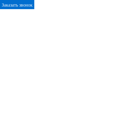
Заказать звонок
Primary Menu
Окна ПВХ в Волгодонске
Отправьте заявку в период действия акции!
и получите бонус.