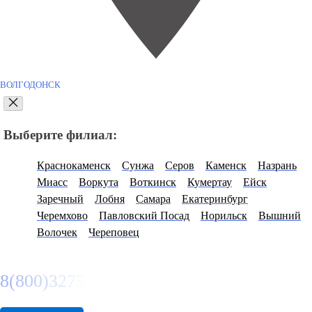
ВОЛГОДОНСК
Выберите филиал:
Краснокаменск
Сунжа
Серов
Каменск
Назрань
Миасс
Воркута
Воткинск
Кумертау
Ейск
Заречный
Лобня
Самара
Екатеринбург
Черемхово
Павловский Посад
Норильск
Вышний
Волочек
Череповец
8(800)3275280