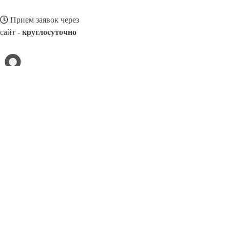
Прием заявок через
сайт -
круглосуточно
ВЫКСА
Выберите филиал:
Мелеуз
Комсомольск-на-Амуре
Йошкар-Ола
Подоль
Рославль
Павловский Посад
Кумертау
Люберцы
Т
8(800)3275280
Заказать звонок
Натяжные потолки в Выксе
Назначение
Виды
Цены
Сотрудничество
К