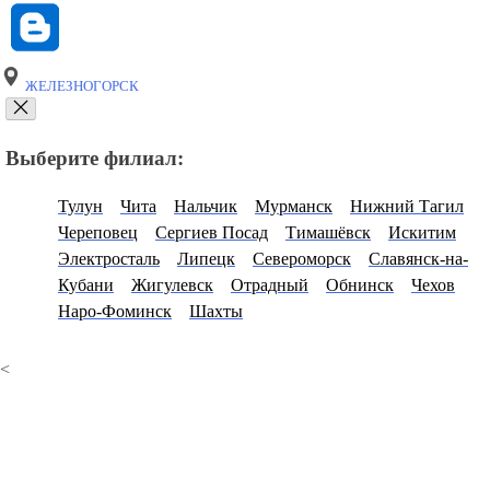
ЖЕЛЕЗНОГОРСК
Выберите филиал:
Тулун
Чита
Нальчик
Мурманск
Нижний Тагил
Череповец
Сергиев Посад
Тимашёвск
Искитим
Электросталь
Липецк
Североморск
Славянск-на-
Кубани
Жигулевск
Отрадный
Обнинск
Чехов
Наро-Фоминск
Шахты
<