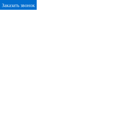
Заказать звонок
Primary Menu
Окна ПВХ в Междуреченске
Отправьте заявку в период действия акции!
и получите бонус.