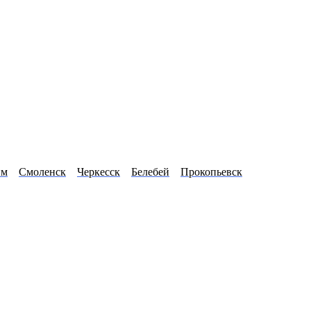
им
Смоленск
Черкесск
Белебей
Прокопьевск