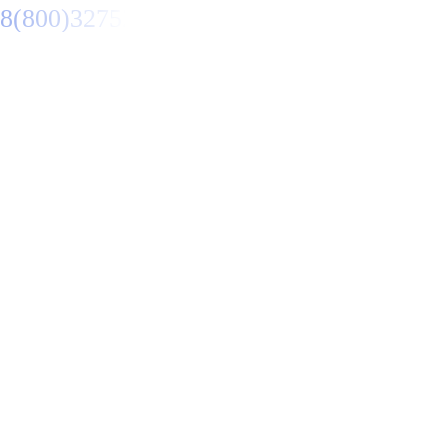
8(800)3275280
Заказать звонок
Primary Menu
Благоустройство могил в
Батайске
Отправьте заявку в период действия акции!
и получите бонус