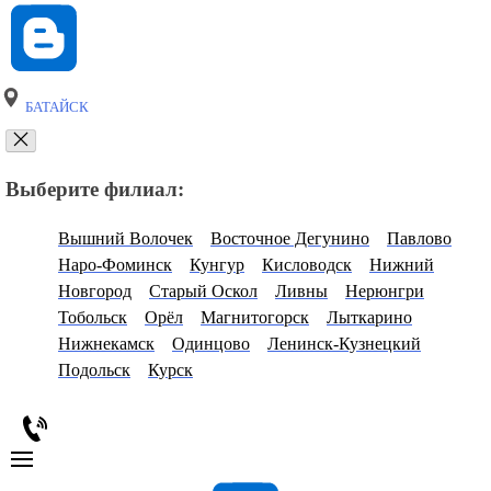
БАТАЙСК
Выберите филиал:
Вышний Волочек
Восточное Дегунино
Павлово
Наро-Фоминск
Кунгур
Кисловодск
Нижний
Новгород
Старый Оскол
Ливны
Нерюнгри
Тобольск
Орёл
Магнитогорск
Лыткарино
Нижнекамск
Одинцово
Ленинск-Кузнецкий
Подольск
Курск