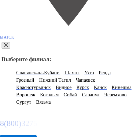
БРАТСК
Выберите филиал:
Славянск-на-Кубани
Шахты
Ухта
Ревда
Грозный
Нижний Тагил
Чапаевск
Краснотурьинск
Видное
Курск
Канск
Кинешма
Воронеж
Когалым
Сибай
Сарапул
Черемхово
Сургут
Вязьма
8(800)3275280