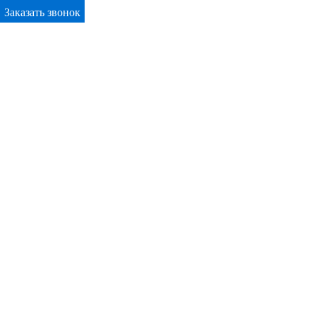
Заказать звонок
Primary Menu
Окна ПВХ в Братске
Отправьте заявку в период действия акции!
и получите бонус.