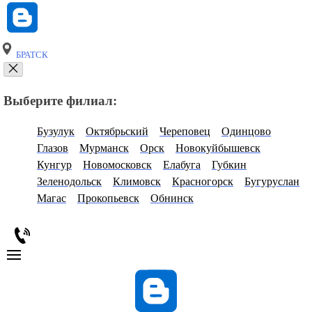
БРАТСК
Выберите филиал:
Бузулук
Октябрьский
Череповец
Одинцово
Глазов
Мурманск
Орск
Новокуйбышевск
Кунгур
Новомосковск
Елабуга
Губкин
Зеленодольск
Климовск
Красногорск
Бугуруслан
Магас
Прокопьевск
Обнинск