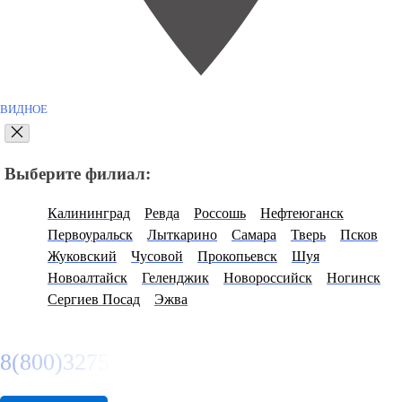
ВИДНОЕ
Выберите филиал:
Калининград
Ревда
Россошь
Нефтеюганск
Первоуральск
Лыткарино
Самара
Тверь
Псков
Жуковский
Чусовой
Прокопьевск
Шуя
Новоалтайск
Геленджик
Новороссийск
Ногинск
Сергиев Посад
Эжва
8(800)3275280