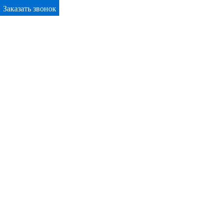
Заказать звонок
Primary Menu
Окна ПВХ в Видное
Отправьте заявку в период действия акции!
и получите бонус.