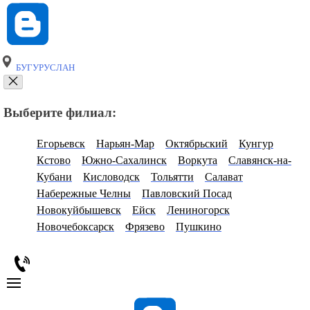
БУГУРУСЛАН
Выберите филиал:
Егорьевск
Нарьян-Мар
Октябрьский
Кунгур
Кстово
Южно-Сахалинск
Воркута
Славянск-на-
Кубани
Кисловодск
Тольятти
Салават
Набережные Челны
Павловский Посад
Новокуйбышевск
Ейск
Лениногорск
Новочебоксарск
Фрязево
Пушкино