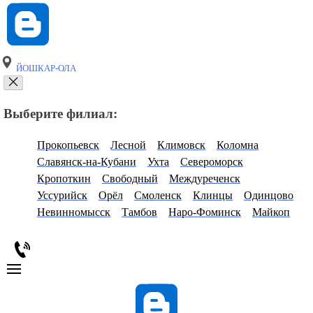
ЙОШКАР-ОЛА
Выберите филиал:
Прокопьевск
Лесной
Климовск
Коломна
Славянск-на-Кубани
Ухта
Североморск
Кропоткин
Свободный
Междуреченск
Уссурийск
Орёл
Смоленск
Клинцы
Одинцово
Невинномысск
Тамбов
Наро-Фоминск
Майкоп