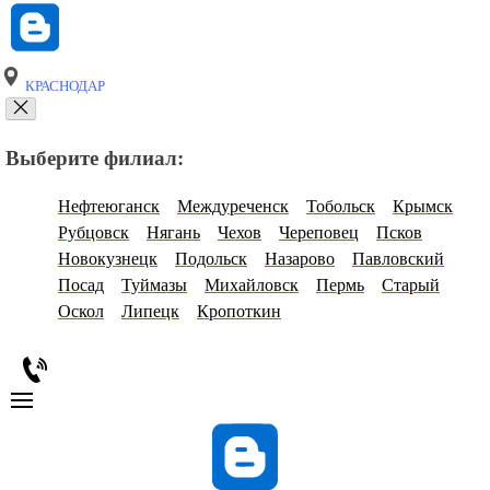
КРАСНОДАР
Выберите филиал:
Нефтеюганск
Междуреченск
Тобольск
Крымск
Рубцовск
Нягань
Чехов
Череповец
Псков
Новокузнецк
Подольск
Назарово
Павловский
Посад
Туймазы
Михайловск
Пермь
Старый
Оскол
Липецк
Кропоткин