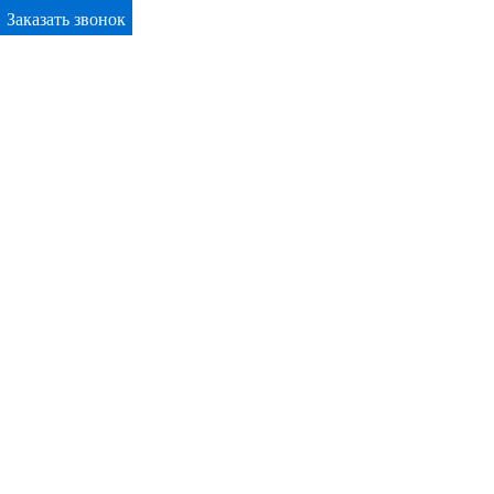
Заказать звонок
Primary Menu
Окна ПВХ в Краснодаре
Отправьте заявку в период действия акции!
и получите бонус.