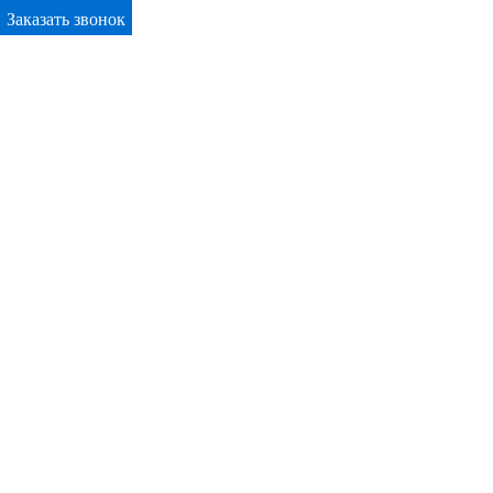
Заказать звонок
Primary Menu
Окна ПВХ в Михайловке
Отправьте заявку в период действия акции!
и получите бонус.