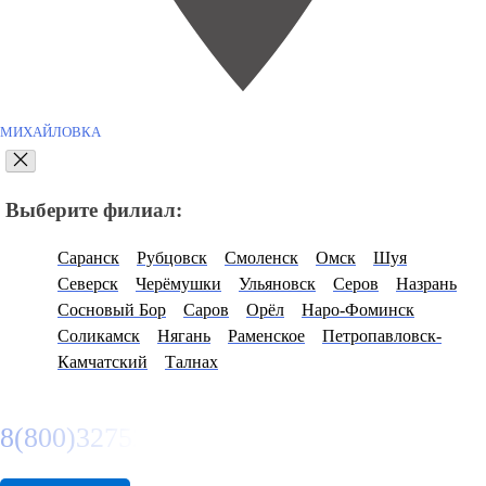
МИХАЙЛОВКА
Выберите филиал:
Саранск
Рубцовск
Смоленск
Омск
Шуя
Северск
Черёмушки
Ульяновск
Серов
Назрань
Сосновый Бор
Саров
Орёл
Наро-Фоминск
Соликамск
Нягань
Раменское
Петропавловск-
Камчатский
Талнах
8(800)3275280