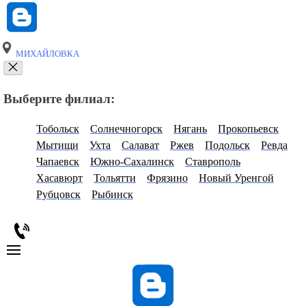
МИХАЙЛОВКА
Выберите филиал:
Тобольск
Солнечногорск
Нягань
Прокопьевск
Мытищи
Ухта
Салават
Ржев
Подольск
Ревда
Чапаевск
Южно-Сахалинск
Ставрополь
Хасавюрт
Тольятти
Фрязино
Новый Уренгой
Рубцовск
Рыбинск