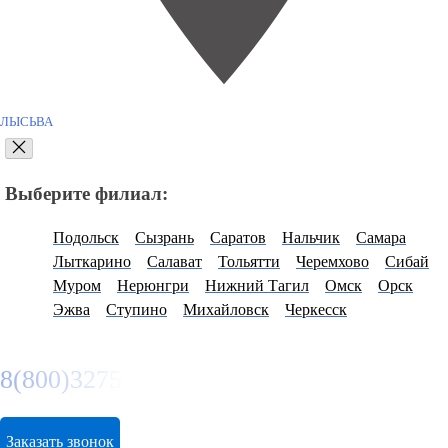
ЛЫСЬВА
Выберите филиал:
Подольск
Сызрань
Саратов
Нальчик
Самара
Лыткарино
Салават
Тольятти
Черемхово
Сибай
Муром
Нерюнгри
Нижний Тагил
Омск
Орск
Эжва
Ступино
Михайловск
Черкесск
8(800)3275280
Заказать звонок