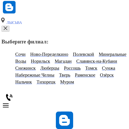
ЛЫСЬВА
Выберите филиал:
Сочи
Ново-Переделкино
Полевской
Минеральные
Воды
Норильск
Магадан
Славянск-на-Кубани
Снежинск
Люберцы
Россошь
Томск
Сунжа
Набережные Челны
Тверь
Раменское
Озёрск
Нальчик
Тихорецк
Муром