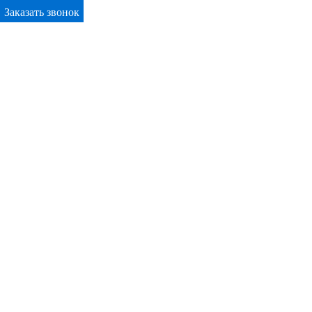
Заказать звонок
Primary Menu
Окна ПВХ в Новочеркасске
Отправьте заявку в период действия акции!
и получите бонус.