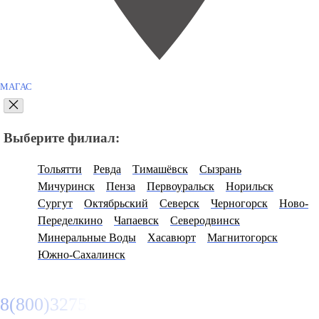
МАГАС
Выберите филиал:
Тольятти
Ревда
Тимашёвск
Сызрань
Мичуринск
Пенза
Первоуральск
Норильск
Сургут
Октябрьский
Северск
Черногорск
Ново-
Переделкино
Чапаевск
Северодвинск
Минеральные Воды
Хасавюрт
Магнитогорск
Южно-Сахалинск
8(800)3275280