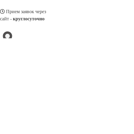
Прием заявок через
сайт -
круглосуточно
ЛЮБЕРЦЫ
Выберите филиал:
Ново-Переделкино
Снежинск
Петрозаводск
Соснов
Новоалтайск
Подольск
Североморск
Чебоксары
Но
8(800)3275280
Заказать звонок
Благоустройство в Люберцах
Памятники
Ограды
Укладка плитки
Цен