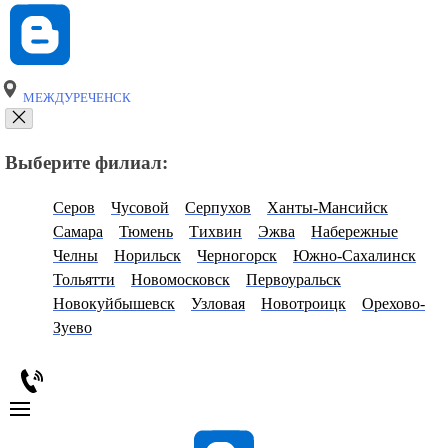
МЕЖДУРЕЧЕНСК
Выберите филиал:
Серов
Чусовой
Серпухов
Ханты-Мансийск
Самара
Тюмень
Тихвин
Эжва
Набережные
Челны
Норильск
Черногорск
Южно-Сахалинск
Тольятти
Новомосковск
Первоуральск
Новокуйбышевск
Узловая
Новотроицк
Орехово-
Зуево