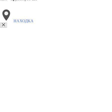
НАХОДКА
Выберите филиал:
Нижний Тагил
Подольск
Северск
Фрязино
Ставро
Орехово-Зуево
Чехов
Ханты-Мансийск
Солнечного
8(800)3275280
Заказать звонок
Песок в Находке
Виды
Услуги
Цены
Сотрудничество
Контакты