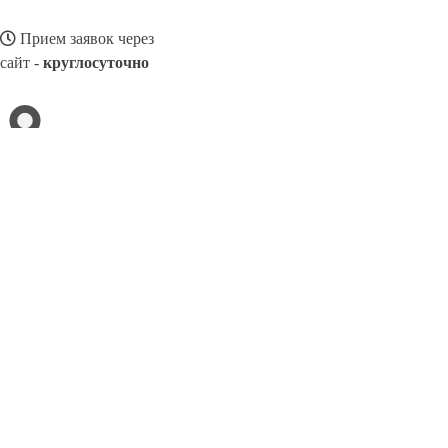
Прием заявок через
сайт -
круглосуточно
НОВОКУЗНЕЦК
Выберите филиал:
Щёлково
Ульяновск
Черёмушки
Ухта
Черемхово
Обнинск
Новомосковск
Павловский Посад
Ступино
8(800)3275280
Заказать звонок
Песок в Новокузнецке
Виды
Услуги
Цены
Сотрудничество
Контакты