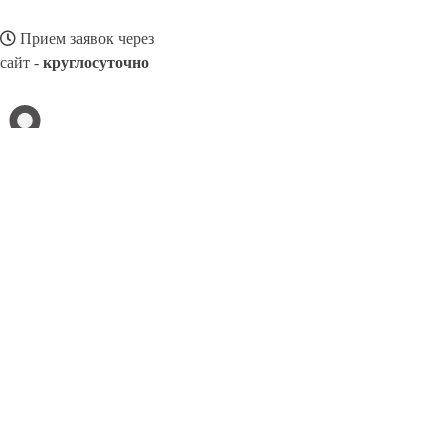
Прием заявок через
сайт -
круглосуточно
НЯГАНЬ
Выберите филиал:
Солнечногорск
Прохладный
Славянск-на-Кубани
П
Павловский Посад
Ревда
Таганрог
Октябрьский
Э
8(800)3275280
Заказать звонок
Обивка мебели в Нягани
Виды
Ткани
Цены
Сотрудничество
Контакты