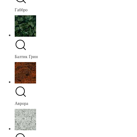
Габбро
Балтик Грин
Аврора