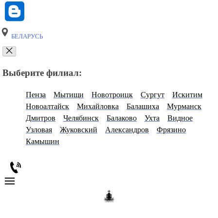
БЕЛАРУСЬ
Выберите филиал:
Пенза
Мытищи
Новотроицк
Сургут
Искитим
Новоалтайск
Михайловка
Балашиха
Мурманск
Дмитров
Челябинск
Балаково
Ухта
Видное
Узловая
Жуковский
Александров
Фрязино
Камышин