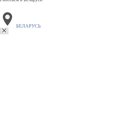
БЕЛАРУСЬ
Выберите филиал:
Биробиджан
Новороссийск
Кропоткин
Губкин
Ан
Ишимбай
Снежинск
Лыткарино
Волгодонск
Ноги
8(800)3275280
Заказать звонок
Памятники
Горизонтальные
Вертикальные
Комплексы
Сотрудничеств
Вернуться назад