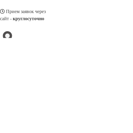
Прием заявок через
сайт -
круглосуточно
ВОЛГОДОНСК
Выберите филиал:
Северодвинск
Кириши
Вологда
Майкоп
Георгиевс
Дербент
Новоалтайск
Елабуга
8(800)3275280
Заказать звонок
Натяжные потолки в Волгодонске
Назначение
Виды
Цены
Сотруднич