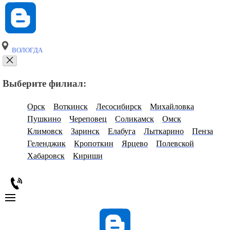
ВОЛОГДА
Выберите филиал:
Орск
Воткинск
Лесосибирск
Михайловка
Пушкино
Череповец
Соликамск
Омск
Климовск
Заринск
Елабуга
Лыткарино
Пенза
Геленджик
Кропоткин
Ярцево
Полевской
Хабаровск
Кириши