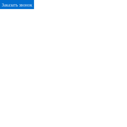
Заказать звонок
Primary Menu
Окна ПВХ в Кирово-Чепецке
Отправьте заявку в период действия акции!
и получите бонус.