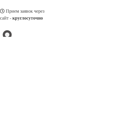
Прием заявок через
сайт -
круглосуточно
КОТЛАС
Выберите филиал:
Орехово-Зуево
Майкоп
Салехард
Орск
Тулун
Но
Тихорецк
Сосновый Бор
Пенза
Одинцово
Полевск
8(800)3275280
Заказать звонок
Песок в Котласе
Виды
Услуги
Цены
Сотрудничество
Контакты