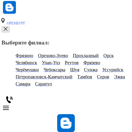
ОРЕНБУРГ
Выберите филиал:
Фрязино
Орехово-Зуево
Прохладный
Орск
Челябинск
Улан-Удэ
Реутов
Фрязево
Черёмушки
Чебоксары
Шуя
Сунжа
Уссурийск
Петропавловск-Камчатский
Тамбов
Серов
Эжва
Самара
Сарапул