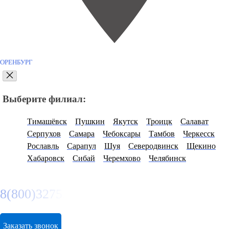
ОРЕНБУРГ
Выберите филиал:
Тимашёвск
Пушкин
Якутск
Троицк
Салават
Серпухов
Самара
Чебоксары
Тамбов
Черкесск
Рославль
Сарапул
Шуя
Северодвинск
Щекино
Хабаровск
Сибай
Черемхово
Челябинск
8(800)3275280
Заказать звонок