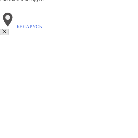
БЕЛАРУСЬ
Выберите филиал:
Новороссийск
Иваново
Стерлитамак
Новоалтайск
Санкт-Петербург
Воскресенск
Владивосток
Нефтею
8(800)3275280
Заказать звонок
Памятники
Горизонтальные
Вертикальные
Комплексы
Сотрудничеств
Вернуться назад