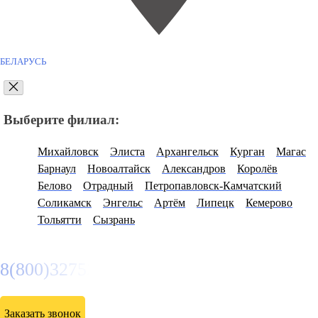
БЕЛАРУСЬ
Выберите филиал:
Михайловск
Элиста
Архангельск
Курган
Магас
Барнаул
Новоалтайск
Александров
Королёв
Белово
Отрадный
Петропавловск-Камчатский
Соликамск
Энгельс
Артём
Липецк
Кемерово
Тольятти
Сызрань
8(800)3275280
Заказать звонок