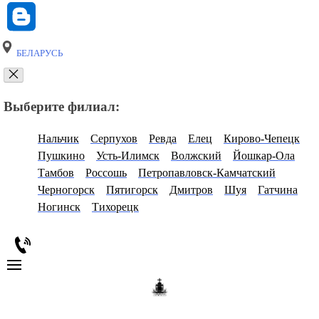
БЕЛАРУСЬ
Выберите филиал:
Нальчик
Серпухов
Ревда
Елец
Кирово-Чепецк
Пушкино
Усть-Илимск
Волжский
Йошкар-Ола
Тамбов
Россошь
Петропавловск-Камчатский
Черногорск
Пятигорск
Дмитров
Шуя
Гатчина
Ногинск
Тихорецк