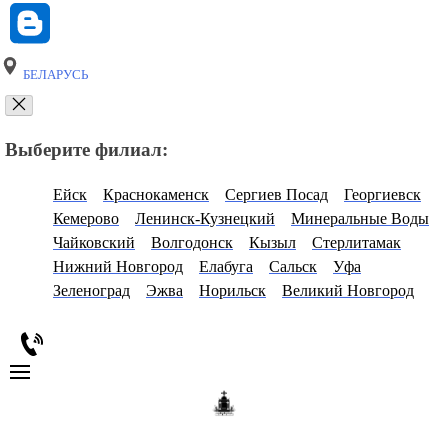
БЕЛАРУСЬ
Выберите филиал:
Ейск
Краснокаменск
Сергиев Посад
Георгиевск
Кемерово
Ленинск-Кузнецкий
Минеральные Воды
Чайковский
Волгодонск
Кызыл
Стерлитамак
Нижний Новгород
Елабуга
Сальск
Уфа
Зеленоград
Эжва
Норильск
Великий Новгород