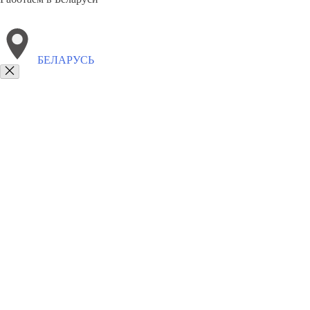
БЕЛАРУСЬ
Выберите филиал:
Воскресенск
Кемерово
Брянск
Восточное Дегунино
Каменск
Ярославль
Пушкин
Великий Новгород
М
8(800)3275280
Заказать звонок
Памятники
Горизонтальные
Вертикальные
Комплексы
Сотрудничеств
Вернуться назад