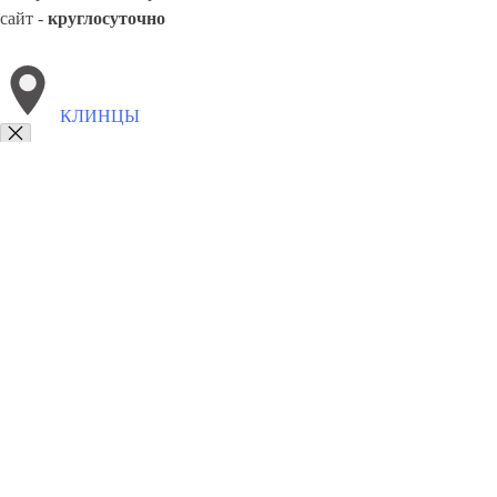
сайт -
круглосуточно
КЛИНЦЫ
Выберите филиал:
Элиста
Новороссийск
Салават
Сунжа
Мурманск
Щекино
Павловский Посад
Озёрск
Рыбинск
8(800)3275280
Заказать звонок
Памятники в Клинцах
Гранитные
Мраморные
Цены
Сотрудничество