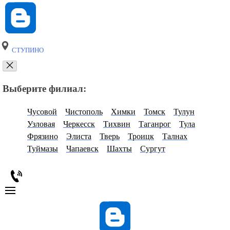
СТУПИНО
Выберите филиал:
Чусовой
Чистополь
Химки
Томск
Тулун
Узловая
Черкесск
Тихвин
Таганрог
Тула
Фрязино
Элиста
Тверь
Троицк
Талнах
Туймазы
Чапаевск
Шахты
Сургут