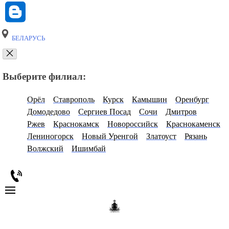
БЕЛАРУСЬ
Выберите филиал:
Орёл
Ставрополь
Курск
Камышин
Оренбург
Домодедово
Сергиев Посад
Сочи
Дмитров
Ржев
Краснокамск
Новороссийск
Краснокаменск
Лениногорск
Новый Уренгой
Златоуст
Рязань
Волжский
Ишимбай