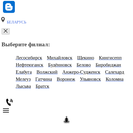
БЕЛАРУСЬ
Выберите филиал:
Лесосибирск
Михайловск
Щекино
Кингисепп
Нефтеюганск
Будённовск
Белово
Биробиджан
Елабуга
Волжский
Анжеро-Судженск
Салехард
Мелеуз
Гатчина
Воронеж
Ульяновск
Коломна
Лысьва
Братск